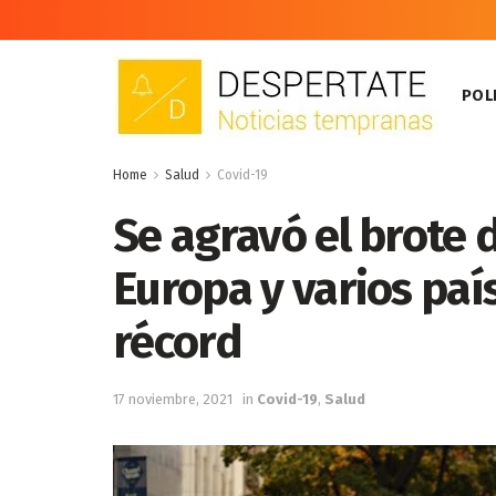
POLI
Home
Salud
Covid-19
Se agravó el brote 
Europa y varios paí
récord
17 noviembre, 2021
in
Covid-19
,
Salud