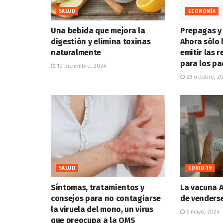
SALUD
ECONOMÍA
Una bebida que mejora la
Prepagas y 
digestión y elimina toxinas
Ahora sólo 
naturalmente
emitir las 
para los pa
10 diciembre, 2024
28 octubre, 2
SALUD
COVID-19
Síntomas, tratamientos y
La vacuna 
consejos para no contagiarse
de venders
la viruela del mono, un virus
6 mayo, 2024
que preocupa a la OMS