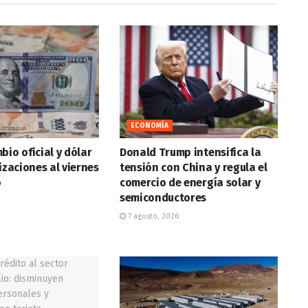
ECONOMÍA
bio oficial y dólar
Donald Trump intensifica la
tizaciones al viernes
tensión con China y regula el
o
comercio de energía solar y
semiconductores
7 agosto, 2026