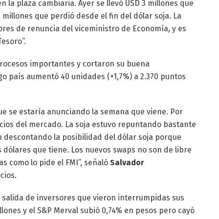
 la plaza cambiaria. Ayer se llevó USD 3 millones que
millones que perdió desde el fin del dólar soja. La
res de renuncia del viceministro de Economía, y es
Tesoro”.
etrocesos importantes y cortaron su buena
go país aumentó 40 unidades (+1,7%) a 2.370 puntos
 que se estaría anunciando la semana que viene. Por
ecios del mercado. La soja estuvo repuntando bastante
n descontando la posibilidad del dólar soja porque
s dólares que tiene. Los nuevos swaps no son de libre
s como lo pide el FMI”, señaló
Salvador
cios.
 salida de inversores que vieron interrumpidas sus
llones y el S&P Merval subió 0,74% en pesos pero cayó