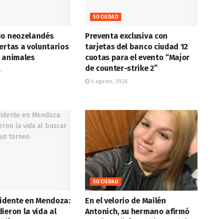
SOCIEDAD
io neozelandés
Preventa exclusiva con
ertas a voluntarios
tarjetas del banco ciudad 12
r animales
cuotas para el evento “Major
de counter-strike 2”
6
4 agosto, 2026
SOCIEDAD
cidente en Mendoza:
En el velorio de Mailén
ieron la vida al
Antonich, su hermano afirmó