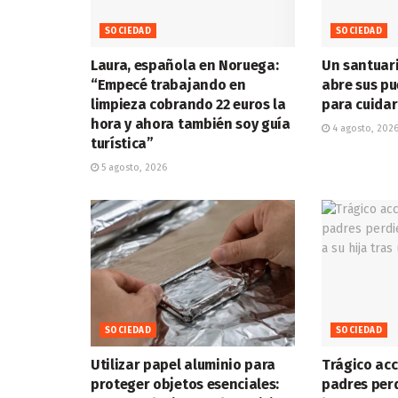
SOCIEDAD
SOCIEDAD
Laura, española en Noruega:
Un santuar
“Empecé trabajando en
abre sus pu
limpieza cobrando 22 euros la
para cuida
hora y ahora también soy guía
4 agosto, 202
turística”
5 agosto, 2026
SOCIEDAD
SOCIEDAD
Utilizar papel aluminio para
Trágico ac
proteger objetos esenciales:
padres perd