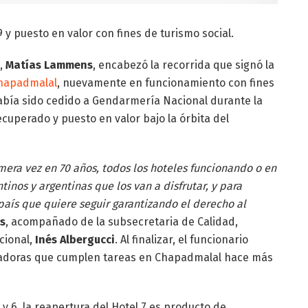
 y puesto en valor con fines de turismo social.
n,
Matías Lammens
, encabezó la recorrida que signó la
Chapadmalal
, nuevamente en funcionamiento con fines
había sido cedido a Gendarmería Nacional durante la
ecuperado y puesto en valor bajo la órbita del
mera vez en 70 años, todos los hoteles funcionando o en
tinos y argentinas que los van a disfrutar, y para
país que quiere seguir garantizando el derecho al
s
, acompañado de la subsecretaria de Calidad,
cional,
Inés Albergucci
. Al finalizar, el funcionario
ajadoras que cumplen tareas en Chapadmalal hace más
 y 6, la reapertura del Hotel 7 es producto de