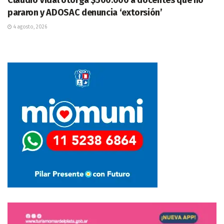
Claudio Vidal otorga $500.000 a docentes que no
pararon y ADOSAC denuncia ‘extorsión’
4 agosto, 2026