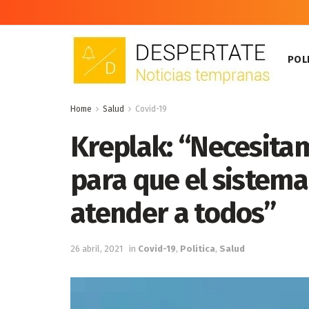
POLI
Home
Salud
Covid-19
Kreplak: “Necesitam
para que el sistema
atender a todos”
26 abril, 2021
in
Covid-19
,
Politica
,
Salud