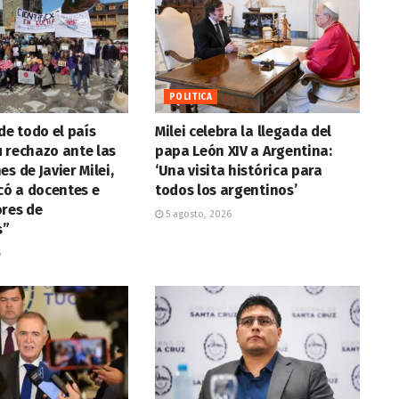
POLITICA
de todo el país
Milei celebra la llegada del
 rechazo ante las
papa León XIV a Argentina:
s de Javier Milei,
‘Una visita histórica para
icó a docentes e
todos los argentinos’
ores de
5 agosto, 2026
s”
6