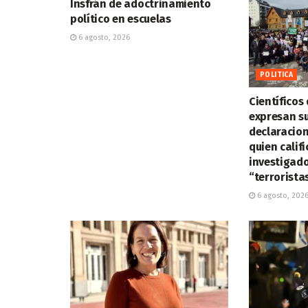
Insfrán de adoctrinamiento
político en escuelas
6 agosto, 2026
POLITICA
Científicos 
expresan su
declaracione
quien calif
investigad
“terrorista
6 agosto, 202