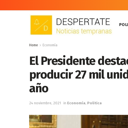
POLI
Home
Economía
El Presidente dest
producir 27 mil uni
año
24 noviembre, 2021
in
Economía
,
Politica