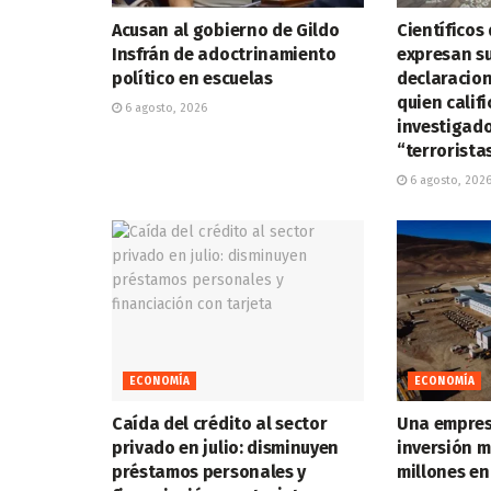
Acusan al gobierno de Gildo
Científicos 
Insfrán de adoctrinamiento
expresan su
político en escuelas
declaracione
quien calif
6 agosto, 2026
investigad
“terrorista
6 agosto, 202
ECONOMÍA
ECONOMÍA
Caída del crédito al sector
Una empres
privado en julio: disminuyen
inversión m
préstamos personales y
millones en