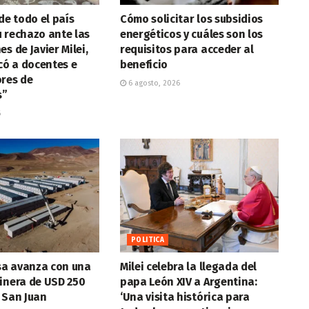
de todo el país
Cómo solicitar los subsidios
 rechazo ante las
energéticos y cuáles son los
s de Javier Milei,
requisitos para acceder al
icó a docentes e
beneficio
ores de
6 agosto, 2026
s”
6
POLITICA
a avanza con una
Milei celebra la llegada del
inera de USD 250
papa León XIV a Argentina:
 San Juan
‘Una visita histórica para