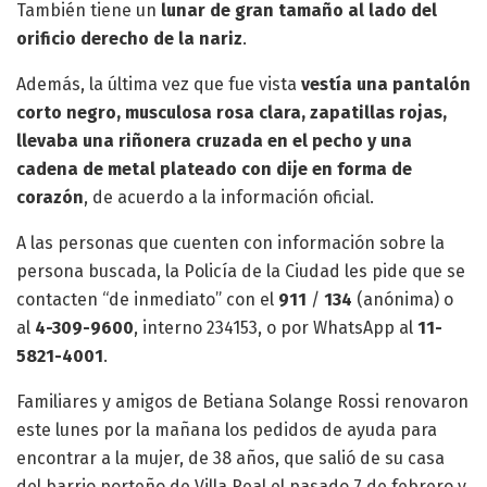
También tiene un
lunar de gran tamaño al lado del
orificio derecho de la nariz
.
Además,
la última vez que fue vista
vestía una pantalón
corto negro, musculosa rosa clara, zapatillas rojas,
llevaba una riñonera cruzada en el pecho y una
cadena de metal plateado con dije en forma de
corazón
, de acuerdo a la información oficial.
A las personas que cuenten con información sobre la
persona buscada, la Policía de la Ciudad les pide que se
contacten “de inmediato” con el
911
/
134
(anónima) o
al
4-309-9600
, interno 234153, o por WhatsApp al
11-
5821-4001
.
Familiares y amigos de Betiana Solange Rossi renovaron
este lunes por la mañana los pedidos de ayuda para
encontrar a la mujer, de 38 años, que salió de su casa
del barrio porteño de Villa Real el pasado 7 de febrero y