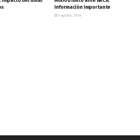
l impacto del dólar
Monotributo ante ARCA:
os
Información Importante
5 agosto, 2026