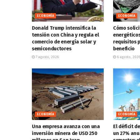
ECONOMÍA
ECONOMÍA
Donald Trump intensifica la
Cómo solici
tensión con China y regula el
energéticos
comercio de energía solar y
requisitos 
semiconductores
beneficio
7 agosto, 2026
6 agosto, 202
ECONOMÍA
ECONOMÍA
Una empresa avanza con una
El déficit d
inversión minera de USD 250
un 27% anua