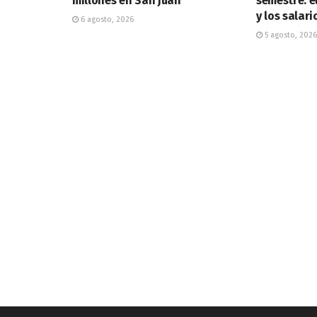
millones en San Juan
semestre: e
y los salari
6 agosto, 2026
5 agosto, 2026