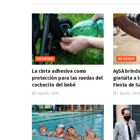
SOCIEDAD
SOCIEDAD
La cinta adhesiva como
AySA brind
protección para las ruedas del
gratuita a l
cochecito del bebé
Fiesta de 
7 agosto, 2026
7 agosto, 2026