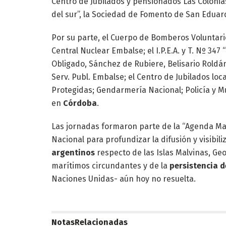
Centro de Jubilados y pensionados Las Colonias,
del sur”, la Sociedad de Fomento de San Eduar
Por su parte, el Cuerpo de Bomberos Voluntari
Central Nuclear Embalse; el I.P.E.A. y T. Nº 34
Obligado, Sánchez de Rubiere, Belisario Roldá
Serv. Publ. Embalse; el Centro de Jubilados loc
Protegidas; Gendarmería Nacional; Policía y M
en
Córdoba
.
Las jornadas formaron parte de la “Agenda Mal
Nacional para profundizar la difusión y visibili
argentinos
respecto de las Islas Malvinas, Geo
marítimos circundantes y de la
persistencia d
Naciones Unidas- aún hoy no resuelta.
Notas
Relacionadas