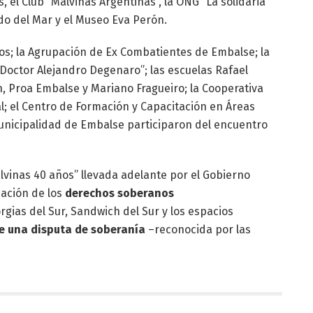
 el Club “Malvinas Argentinas”, la ONG “La solidaria
do del Mar y el Museo Eva Perón.
os; la Agrupación de Ex Combatientes de Embalse; la
7 “Doctor Alejandro Degenaro”; las escuelas Rafael
n, Proa Embalse y Mariano Fragueiro; la Cooperativa
al; el Centro de Formación y Capacitación en Áreas
unicipalidad de Embalse participaron del encuentro
vinas 40 años” llevada adelante por el Gobierno
zación de los
derechos soberanos
rgias del Sur, Sandwich del Sur y los espacios
e una disputa de soberanía
–reconocida por las