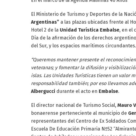
En el marco de la Agenda Malvinas 40 Años
El Ministerio de Turismo y Deportes de la Nac
Argentinas”
a las plazas ubicadas frente al Ho
Hotel 2 de la
Unidad Turística Embalse
, en el
Día de la afirmación de los derechos argentino
del Sur, y los espacios marítimos circundantes
“Queremos mantener presente el reconocimiento
veteranas; y fomentar la difusión y visibilizac
islas. Las Unidades Turísticas tienen un valor
responsabilidad también; por eso llevamos ad
Albergucci
durante el acto en
Embalse
.
El director nacional de Turismo Social,
Mauro 
bonaerense perteneciente al municipio de
Gen
representantes del Centro de Ex Soldados Comb
Escuela De Educación Primaria Nº52 “Almirante 