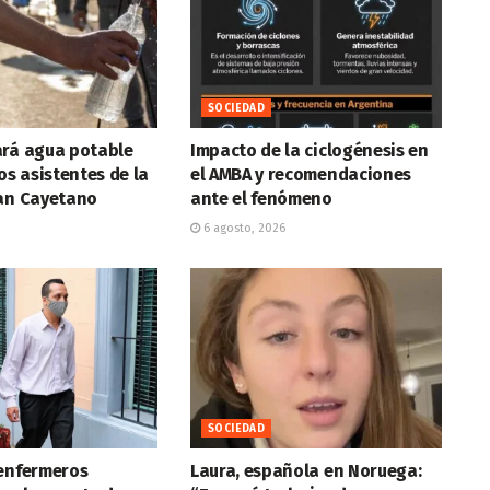
SOCIEDAD
ará agua potable
Impacto de la ciclogénesis en
os asistentes de la
el AMBA y recomendaciones
San Cayetano
ante el fenómeno
6 agosto, 2026
SOCIEDAD
 enfermeros
Laura, española en Noruega: