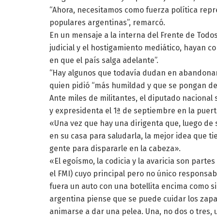
“Ahora, necesitamos como fuerza política repr
populares argentinas”, remarcó.
En un mensaje a la interna del Frente de Todo
judicial y el hostigamiento mediático, hayan 
en que el país salga adelante”.
“Hay algunos que todavía dudan en abandonar 
quien pidió “más humildad y que se pongan del
Ante miles de militantes, el diputado nacional 
y expresidenta el 1ª de septiembre en la puert
«Una vez que hay una dirigenta que, luego de 
en su casa para saludarla, la mejor idea que ti
gente para dispararle en la cabeza».
«El egoísmo, la codicia y la avaricia son par
el FMI) cuyo principal pero no único responsab
fuera un auto con una botellita encima como si
argentina piense que se puede cuidar los zapa
animarse a dar una pelea. Una, no dos o tres,