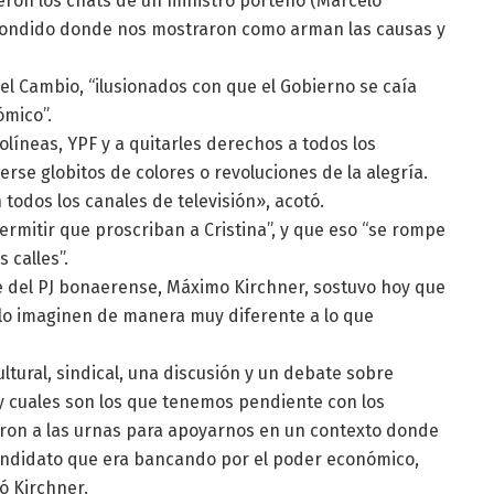
ieron los chats de un ministro porteño (Marcelo
scondido donde nos mostraron como arman las causas y
r el Cambio, “ilusionados con que el Gobierno se caía
mico”.
líneas, YPF y a quitarles derechos a todos los
rse globitos de colores o revoluciones de la alegría.
 todos los canales de televisión», acotó.
ermitir que proscriban a Cristina”, y que eso “se rompe
 calles”.
te del PJ bonaerense, Máximo Kirchner, sostuvo hoy que
 lo imaginen de manera muy diferente a lo que
ltural, sindical, una discusión y un debate sobre
 cuales son los que tenemos pendiente con los
eron a las urnas para apoyarnos en un contexto donde
candidato que era bancando por el poder económico,
ló Kirchner.