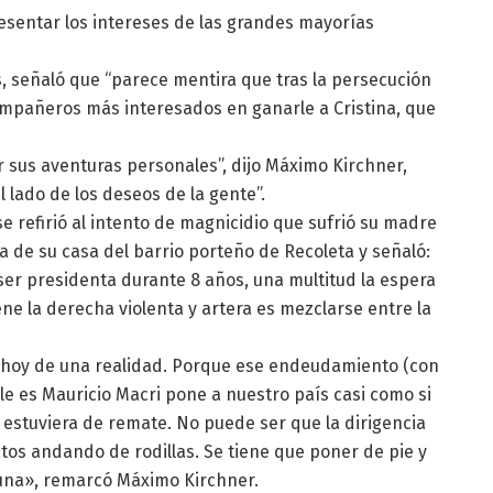
esentar los intereses de las grandes mayorías
s, señaló que “parece mentira que tras la persecución
compañeros más interesados en ganarle a Cristina, que
sus aventuras personales”, dijo Máximo Kirchner,
 lado de los deseos de la gente”.
se refirió al intento de magnicidio que sufrió su madre
a de su casa del barrio porteño de Recoleta y señaló:
ser presidenta durante 8 años, una multitud la espera
ene la derecha violenta y artera es mezclarse entre la
tes hoy de una realidad. Porque ese endeudamiento (con
le es Mauricio Macri pone a nuestro país casi como si
 estuviera de remate. No puede ser que la dirigencia
tos andando de rodillas. Se tiene que poner de pie y
 una», remarcó Máximo Kirchner.