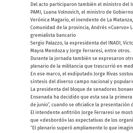
Del acto participaron también el ministro del 
PAMI, Luana Volnovich, el ministro de Gobiern
Verónica Magario, el inendente de La Matanza,
Comunidad de la provincia, Andrés «Cuervo» La
gremialista bancario
Sergio Palazzo, la expresidenta del INADI, Vic
Mayra Mendoza y Jorge Ferraresi, entre otros.
Durante la jornada también se expresaron otro
plenario de la militancia que trascurrió en me
En ese marco, el exdiputado Jorge Rivas sostuv
síntesis del diverso campo nacional y popular»
La presidenta del bloque de senadores bonaer
Ensenada ha decidido que esta sea la primera 
de junio”, cuando se oficialice la presentación d
El intendente anfitrión Jorge Ferraresi se mo
que «desbordó» las expectativas de los organ
“El plenario superó ampliamente lo que imaginá