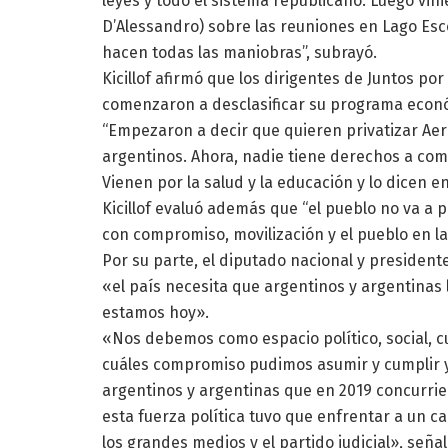
leyes y todo el sistema republicano. Luego vin
D’Alessandro) sobre las reuniones en Lago E
hacen todas las maniobras”, subrayó.
Kicillof afirmó que los dirigentes de Juntos po
comenzaron a desclasificar su programa econó
“Empezaron a decir que quieren privatizar Aero
argentinos. Ahora, nadie tiene derechos a come
Vienen por la salud y la educación y lo dicen en
Kicillof evaluó además que “el pueblo no va a p
con compromiso, movilización y el pueblo en las
Por su parte, el diputado nacional y presiden
«el país necesita que argentinos y argentinas
estamos hoy».
«Nos debemos como espacio político, social, cu
cuáles compromiso pudimos asumir y cumplir y
argentinos y argentinas que en 2019 concurri
esta fuerza política tuvo que enfrentar a un 
los grandes medios y el partido judicial», seña