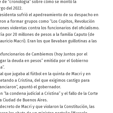
e de “cronología” sobre cómo se montó la
rgo del 2022.
residenta sufrió el apedreamiento de su despacho en
ron a formar grupos como “Los Copitos, Revolución
nes violentas contra los funcionarios del oficialismo.
ía por 20 millones de pesos a la familia Caputo (de
uricio Macri). Eran los que llevaban guillotinas a las
exfuncionarios de Cambiemos (hoy Juntos por el
gar la deuda en pesos” emitida por el Gobierno
a”.
l que jugaba al fútbol en la quinta de Macri y en
etando a Cristina, del que exigimos castigo para
nanciaron”, apuntó el gobernador.
 “la condena judicial a Cristina” y el fallo de la Corte
la Ciudad de Buenos Aires.
ecreto de Macri y que violaron la Constitución, las