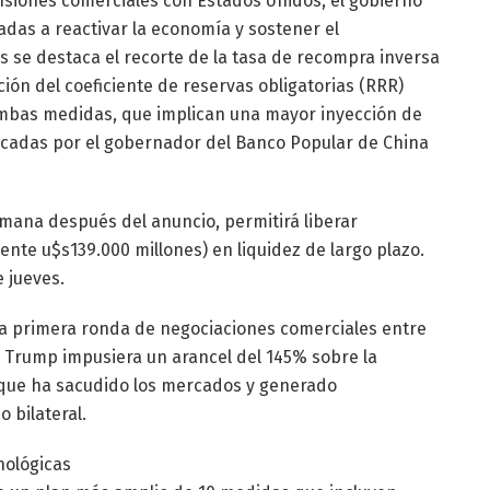
nsiones comerciales con Estados Unidos, el gobierno
das a reactivar la economía y sostener el
es se destaca el recorte de la tasa de recompra inversa
cción del coeficiente de reservas obligatorias (RRR)
Ambas medidas, que implican una mayor inyección de
icadas por el gobernador del Banco Popular de China
emana después del anuncio, permitirá liberar
nte u$s139.000 millones) en liquidez de largo plazo.
e jueves.
la primera ronda de negociaciones comerciales entre
 Trump impusiera un arancel del 145% sobre la
 que ha sacudido los mercados y generado
 bilateral.
nológicas