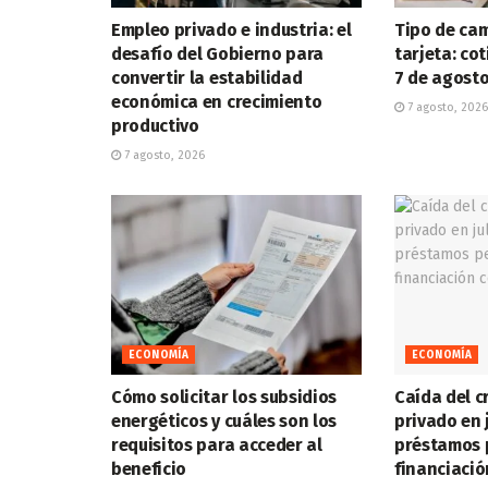
Empleo privado e industria: el
Tipo de cam
desafío del Gobierno para
tarjeta: co
convertir la estabilidad
7 de agost
económica en crecimiento
7 agosto, 2026
productivo
7 agosto, 2026
ECONOMÍA
ECONOMÍA
Cómo solicitar los subsidios
Caída del c
energéticos y cuáles son los
privado en 
requisitos para acceder al
préstamos 
beneficio
financiació