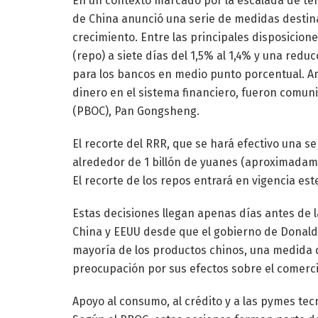
En un contexto marcado por la escalada de te
de China anunció una serie de medidas destina
crecimiento. Entre las principales disposicion
(repo) a siete días del 1,5% al 1,4% y una redu
para los bancos en medio punto porcentual. 
dinero en el sistema financiero, fueron comun
(PBOC), Pan Gongsheng.
El recorte del RRR, que se hará efectivo una s
alrededor de 1 billón de yuanes (aproximadame
El recorte de los repos entrará en vigencia est
Estas decisiones llegan apenas días antes de 
China y EEUU desde que el gobierno de Donald
mayoría de los productos chinos, una medida
preocupación por sus efectos sobre el comercio
Apoyo al consumo, al crédito y a las pymes tec