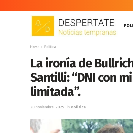
POLI
Home
Politica
La ironía de Bullric
Santilli: “DNI con m
limitada”.
20 noviembre, 2025
in
Politica