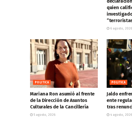
declaracione
quien calif
investigad
“terrorista
6 agosto, 202
POLITICA
POLITICA
Mariana Ron asumió al frente
Jaldo enfren
de la Dirección de Asuntos
ente regula
Culturales de la Cancillería
tras renunc
5 agosto, 2026
4 agosto, 202