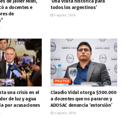
s de Javier Milei,
‘Una visita histórica para
icó a docentes e
todos los argentinos’
ores de
5 agosto, 2026
s”
6
POLITICA
ta una crisis en el
Claudio Vidal otorga $500.000
dor de luz y agua
a docentes que no pararon y
ia por acusaciones
ADOSAC denuncia ‘extorsión’
6
4 agosto, 2026