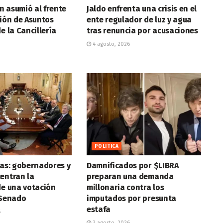
n asumió al frente
Jaldo enfrenta una crisis en el
ción de Asuntos
ente regulador de luz y agua
e la Cancillería
tras renuncia por acusaciones
4 agosto, 2026
POLITICA
ras: gobernadores y
Damnificados por $LIBRA
entran la
preparan una demanda
de una votación
millonaria contra los
 Senado
imputados por presunta
estafa
6
3 agosto, 2026