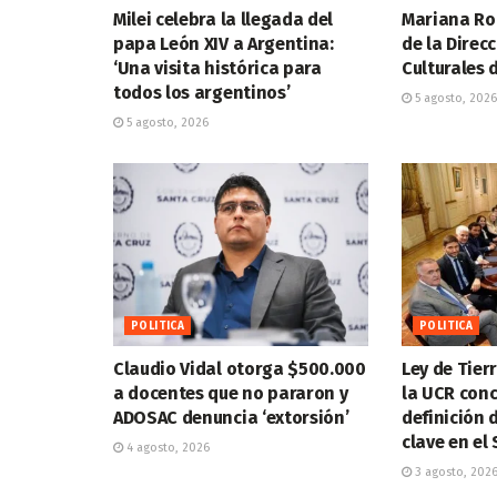
Milei celebra la llegada del
Mariana Ro
papa León XIV a Argentina:
de la Direc
‘Una visita histórica para
Culturales d
todos los argentinos’
5 agosto, 2026
5 agosto, 2026
POLITICA
POLITICA
Claudio Vidal otorga $500.000
Ley de Tier
a docentes que no pararon y
la UCR conc
ADOSAC denuncia ‘extorsión’
definición 
clave en el
4 agosto, 2026
3 agosto, 202