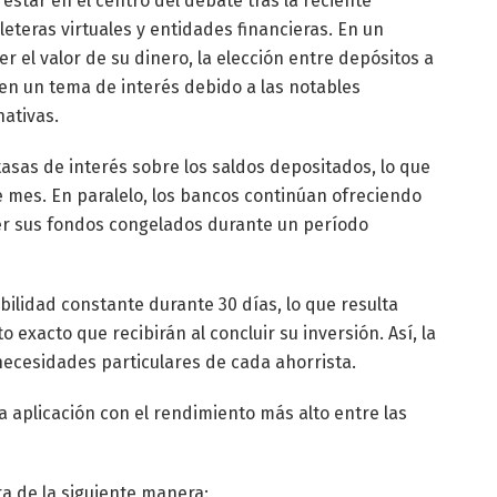
estar en el centro del debate tras la reciente
leteras virtuales y entidades financieras. En un
r el valor de su dinero, la elección entre depósitos a
 en un tema de interés debido a las notables
ativas.
tasas de interés sobre los saldos depositados, lo que
e mes. En paralelo, los bancos continúan ofreciendo
er sus fondos congelados durante un período
bilidad constante durante 30 días, lo que resulta
exacto que recibirán al concluir su inversión. Así, la
necesidades particulares de cada ahorrista.
a aplicación con el rendimiento más alto entre las
a de la siguiente manera: