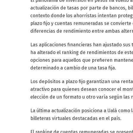
El panorama de inversión en pesos ha vuelto a 
actualización de tasas por parte de bancos, bil
contexto donde los ahorristas intentan protege
plazo fijo y cuentas remuneradas se convierte
diferencias de rendimiento entre ambas altern
Las aplicaciones financieras han ajustado sus 
ha alterado el ranking de rendimientos de est
opciones para aquellos que prefieren manten
determinado a cambio de una tasa fija.
Los depósitos a plazo fijo garantizan una renta
atractivo para quienes desean conocer el monto 
elección de un formato u otro varía según las 
La última actualización posiciona a Ualá como l
billeteras virtuales destacadas en el país.
El ranking de cuentas remuneradas se present