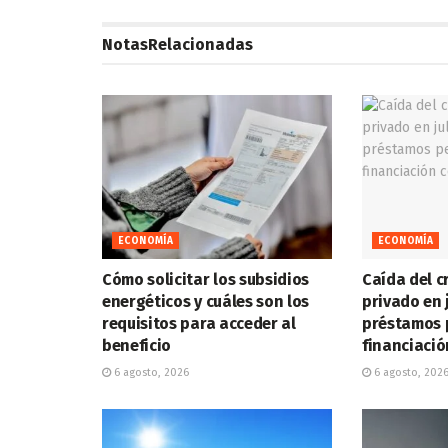
Notas
Relacionadas
ECONOMÍA
ECONOMÍA
Cómo solicitar los subsidios
Caída del c
energéticos y cuáles son los
privado en 
requisitos para acceder al
préstamos 
beneficio
financiació
6 agosto, 2026
6 agosto, 202