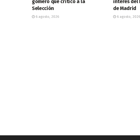
gomero que criticó a la
interés del 
Selección
de Madrid
6 agosto, 2026
6 agosto, 202