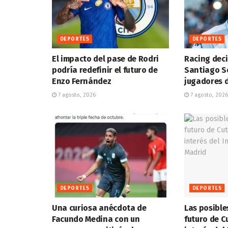
DEPORTES
DEPORTES
El impacto del pase de Rodri
Racing deci
podría redefinir el futuro de
Santiago So
Enzo Fernández
jugadores d
7 agosto, 2026
7 agosto, 2026
DEPORTES
DEPORTES
Una curiosa anécdota de
Las posible
Facundo Medina con un
futuro de C