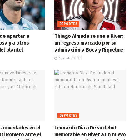
DEPORTES
de apartar a
Thiago Almada se une a River:
sa y a otros
un regreso marcado por su
el plantel
admiración a Boca y Riquelme
7 agosto, 2026
DEPORTES
s novedades en el
Leonardo Díaz: De su debut
uti Romero ante el
memorable en River a un nuevo