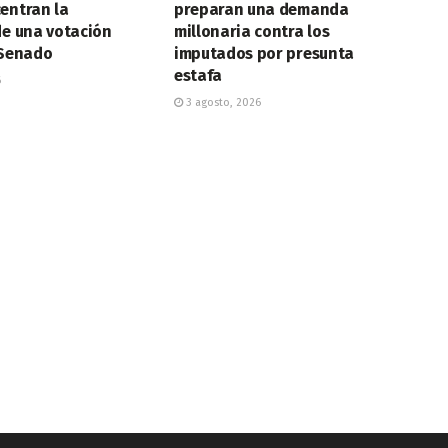
entran la
preparan una demanda
de una votación
millonaria contra los
 Senado
imputados por presunta
estafa
6
3 agosto, 2026