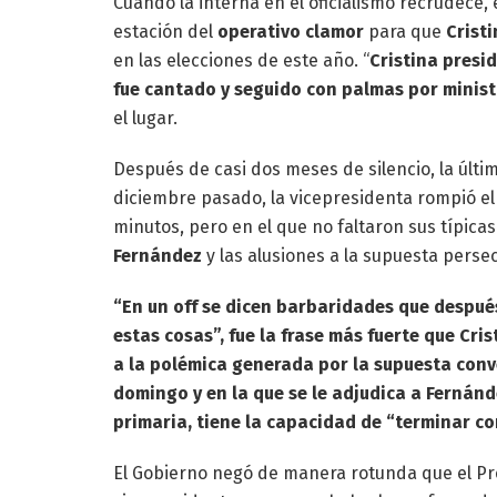
Cuando la interna en el oficialismo recrudece, 
estación del
operativo clamor
para que
Crist
en las elecciones de este año. “
Cristina presid
fue cantado y seguido con palmas por ministr
el lugar.
Después de casi dos meses de silencio, la últi
diciembre pasado, la vicepresidenta rompió el
minutos, pero en el que no faltaron sus típica
Fernández
y las alusiones a la supuesta persec
“En un off se dicen barbaridades que despué
estas cosas”, fue la frase más fuerte que Crist
a la polémica generada por la supuesta conve
domingo y en la que se le adjudica a Fernánd
primaria, tiene la capacidad de “terminar co
El Gobierno negó de manera rotunda que el Pr