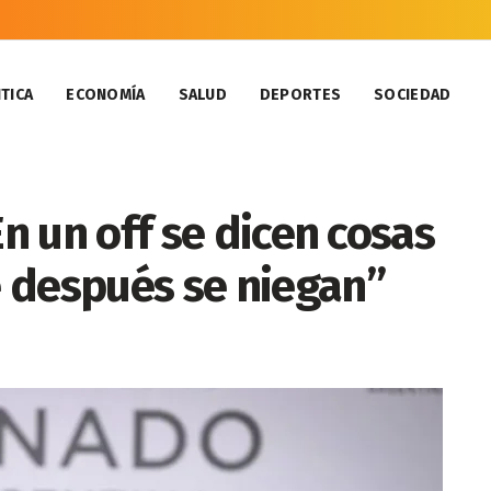
TICA
ECONOMÍA
SALUD
DEPORTES
SOCIEDAD
En un off se dicen cosas
 después se niegan”