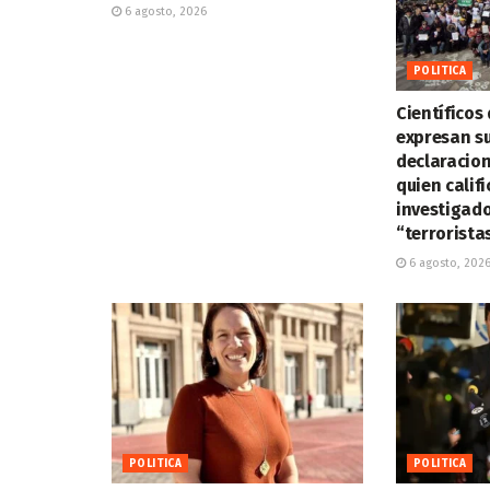
6 agosto, 2026
POLITICA
Científicos 
expresan su
declaracione
quien calif
investigad
“terrorista
6 agosto, 202
POLITICA
POLITICA