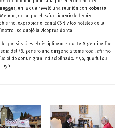
umna de opinión publicada por el economista y
enegger
, en la que reveló una reunión con
Roberto
 Menem, en la que el exfuncionario le había
erno, expropiar el canal C5N y los hoteles de la
ímetro”, se quejó la vicepresidenta.
o que sirvió es el disciplinamiento. La Argentina fue
edia del 76, generó una dirigencia temerosa”, afirmó
ue el de ser un gran indisciplinado. Y yo, que fui su
cluyó.