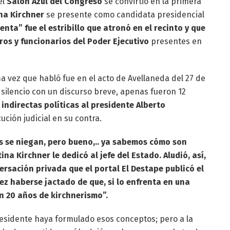
el
Salón Azul del Congreso
se convirtió en la primera
ina Kirchner
se presente como candidata presidencial
enta” fue el estribillo que atronó en el recinto y que
os y funcionarios del Poder Ejecutivo
presentes en
ma vez que habló fue en el acto de Avellaneda del 27 de
 silencio con un discurso breve, apenas fueron 12
s
indirectas políticas al presidente Alberto
ución judicial en su contra.
s se niegan, pero bueno,.. ya sabemos cómo son
ina Kirchner le dedicó al jefe del Estado. Aludió, así,
rsación privada que el portal El Destape publicó el
ez haberse jactado de que, si lo enfrenta en una
n 20 años de kirchnerismo”.
esidente haya formulado esos conceptos; pero a la