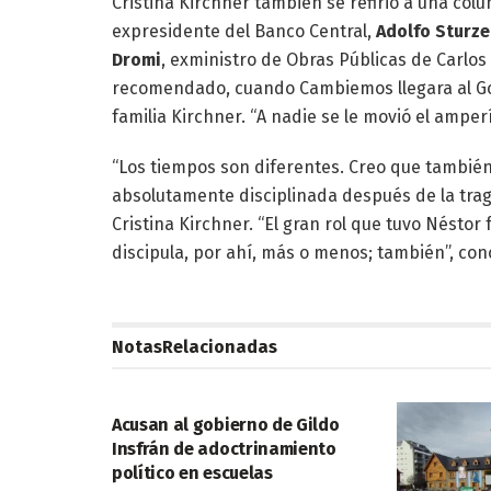
Cristina Kirchner también se refirió a una col
expresidente del Banco Central,
Adolfo Sturz
Dromi
, exministro de Obras Públicas de Carlos
recomendado, cuando Cambiemos llegara al Gobi
familia Kirchner. “A nadie se le movió el amper
“Los tiempos son diferentes. Creo que también l
absolutamente disciplinada después de la trag
Cristina Kirchner. “El gran rol que tuvo Néstor f
discipula, por ahí, más o menos; también”, con
Notas
Relacionadas
POLITICA
Acusan al gobierno de Gildo
Insfrán de adoctrinamiento
político en escuelas