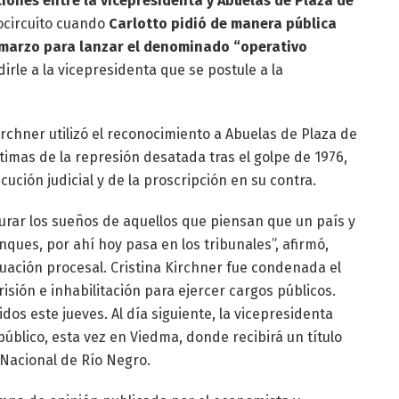
iones entre la vicepresidenta y Abuelas de Plaza de
tocircuito cuando
Carlotto pidió de manera pública
e marzo para lanzar el denominado “operativo
irle a la vicepresidenta que se postule a la
Kirchner utilizó el reconocimiento a Abuelas de Plaza de
timas de la represión desatada tras el golpe de 1976,
cución judicial y de la proscripción en su contra.
rar los sueños de aquellos que piensan que un país y
ques, por ahí hoy pasa en los tribunales”, afirmó,
uación procesal. Cristina Kirchner fue condenada el
isión e inhabilitación para ejercer cargos públicos.
os este jueves. Al día siguiente, la vicepresidenta
público, esta vez en Viedma, donde recibirá un título
 Nacional de Río Negro.