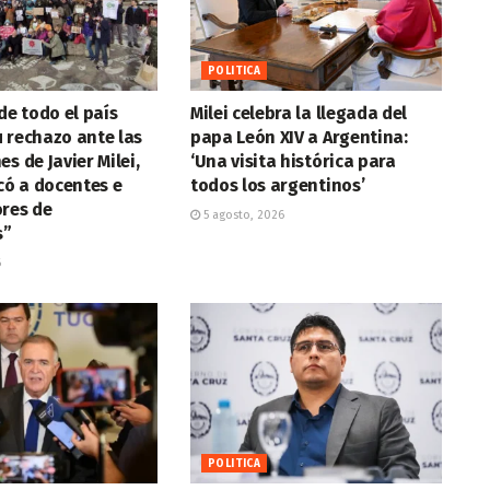
POLITICA
de todo el país
Milei celebra la llegada del
 rechazo ante las
papa León XIV a Argentina:
s de Javier Milei,
‘Una visita histórica para
icó a docentes e
todos los argentinos’
ores de
5 agosto, 2026
s”
6
POLITICA