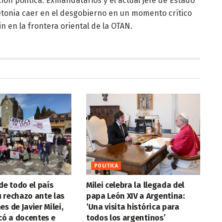
ón política. Exmandatarios y el actual jefe de Estado
Letonia caer en el desgobierno en un momento crítico
 en la frontera oriental de la OTAN.
POLITICA
de todo el país
Milei celebra la llegada del
 rechazo ante las
papa León XIV a Argentina:
s de Javier Milei,
‘Una visita histórica para
icó a docentes e
todos los argentinos’