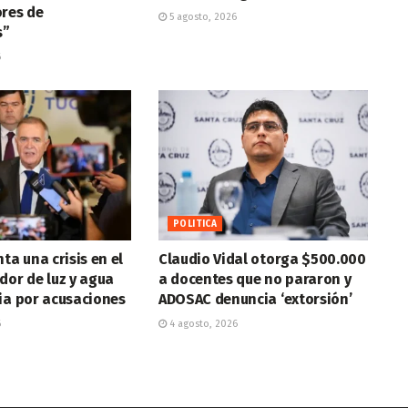
ores de
5 agosto, 2026
s”
6
POLITICA
ta una crisis en el
Claudio Vidal otorga $500.000
dor de luz y agua
a docentes que no pararon y
ia por acusaciones
ADOSAC denuncia ‘extorsión’
6
4 agosto, 2026