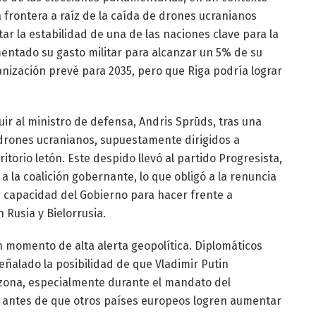
 frontera a raíz de la caída de drones ucranianos
ctar la estabilidad de una de las naciones clave para la
entado su gasto militar para alcanzar un 5% de su
anización prevé para 2035, pero que Riga podría lograr
tuir al ministro de defensa, Andris Sprūds, tras una
e drones ucranianos, supuestamente dirigidos a
itorio letón. Este despido llevó al partido Progresista,
a la coalición gobernante, lo que obligó a la renuncia
a capacidad del Gobierno para hacer frente a
Rusia y Bielorrusia.
 momento de alta alerta geopolítica. Diplomáticos
eñalado la posibilidad de que Vladimir Putin
a zona, especialmente durante el mandato del
antes de que otros países europeos logren aumentar