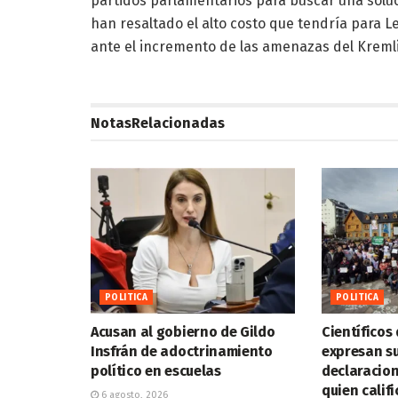
partidos parlamentarios para buscar una soluci
han resaltado el alto costo que tendría para 
ante el incremento de las amenazas del Kremlin
Notas
Relacionadas
POLITICA
POLITICA
Acusan al gobierno de Gildo
Científicos 
Insfrán de adoctrinamiento
expresan su
político en escuelas
declaracione
quien calif
6 agosto, 2026