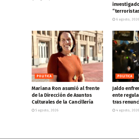
investigad
“terrorista
6 agosto, 202
POLITICA
POLITICA
Mariana Ron asumió al frente
Jaldo enfren
de la Dirección de Asuntos
ente regula
Culturales de la Cancillería
tras renunc
5 agosto, 2026
4 agosto, 202