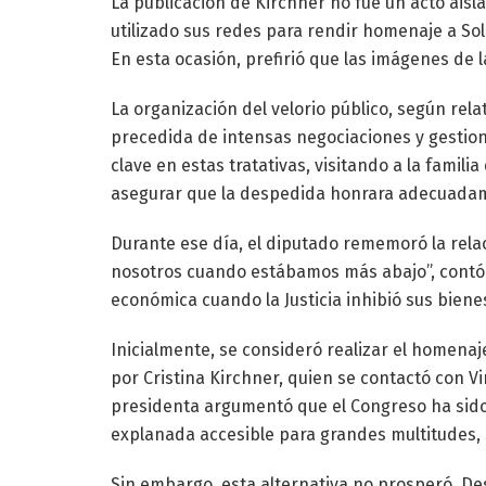
La publicación de Kirchner no fue un acto aisla
utilizado sus redes para rendir homenaje a Solar
En esta ocasión, prefirió que las imágenes de 
La organización del velorio público, según relat
precedida de intensas negociaciones y gestio
clave en estas tratativas, visitando a la famili
asegurar que la despedida honrara adecuadamen
Durante ese día, el diputado rememoró la relaci
nosotros cuando estábamos más abajo”, contó 
económica cuando la Justicia inhibió sus bienes
Inicialmente, se consideró realizar el homena
por Cristina Kirchner, quien se contactó con Vir
presidenta argumentó que el Congreso ha sido
explanada accesible para grandes multitudes, 
Sin embargo, esta alternativa no prosperó. De