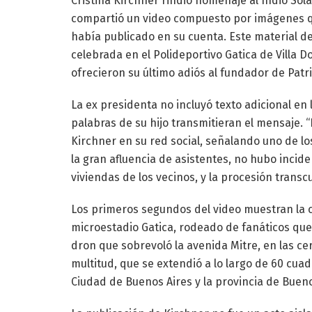
Cristina Kirchner rindió homenaje al Indio Sol
compartió un video compuesto por imágenes qu
había publicado en su cuenta. Este material d
celebrada en el Polideportivo Gatica de Villa 
ofrecieron su último adiós al fundador de Patr
La ex presidenta no incluyó texto adicional en 
palabras de su hijo transmitieran el mensaje. 
Kirchner en su red social, señalando uno de l
la gran afluencia de asistentes, no hubo incide
viviendas de los vecinos, y la procesión transcu
Los primeros segundos del video muestran la c
microestadio Gatica, rodeado de fanáticos que
dron que sobrevoló la avenida Mitre, en las ce
multitud, que se extendió a lo largo de 60 cuadr
Ciudad de Buenos Aires y la provincia de Bueno