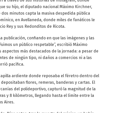
ari a través de sus historias de Instagram, donde
e su hijo, el diputado nacional Máximo Kirchner,
e dos minutos capta la masiva despedida pública
Domínico, en Avellaneda, donde miles de fanáticos le
icio Rey y sus Redonditos de Ricota.
la publicación, confiando en que las imágenes y las
“Fuimos un público respetable”, escribió Máximo
os aspectos más destacados de la jornada: a pesar de
ntes de ningún tipo, ni daños a comercios ni a las
rrió pacífica.
apilla ardiente donde reposaba el féretro dentro del
 depositaban flores, remeras, banderas y cartas. El
rcanías del polideportivo, capturó la magnitud de la
as y 8 kilómetros, llegando hasta el límite entre la
s Aires.