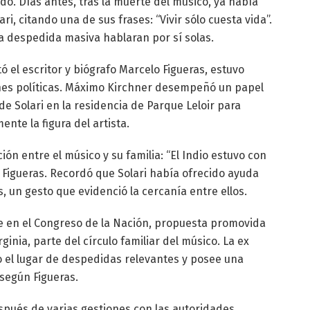
do. Días antes, tras la muerte del músico, ya había
i, citando una de sus frases: “Vivir sólo cuesta vida”.
la despedida masiva hablaran por sí solas.
ó el escritor y biógrafo Marcelo Figueras, estuvo
nes políticas. Máximo Kirchner desempeñó un papel
a de Solari en la residencia de Parque Leloir para
te la figura del artista.
ón entre el músico y su familia: “El Indio estuvo con
Figueras. Recordó que Solari había ofrecido ayuda
, un gesto que evidenció la cercanía entre ellos.
je en el Congreso de la Nación, propuesta promovida
ginia, parte del círculo familiar del músico. La ex
 el lugar de despedidas relevantes y posee una
según Figueras.
spués de varias gestiones con las autoridades