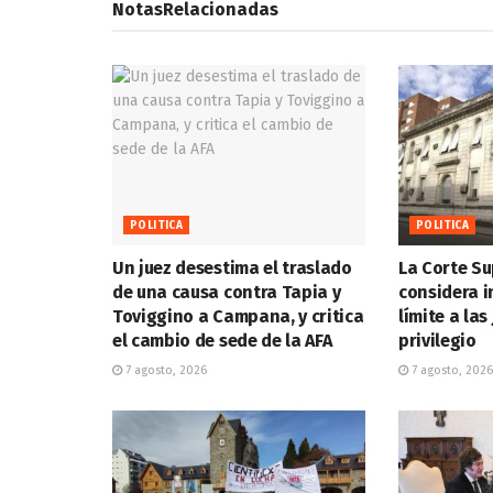
Notas
Relacionadas
POLITICA
POLITICA
Un juez desestima el traslado
La Corte S
de una causa contra Tapia y
considera i
Toviggino a Campana, y critica
límite a las
el cambio de sede de la AFA
privilegio
7 agosto, 2026
7 agosto, 2026