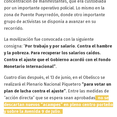
concentración de manifestantes, que era custodiada
por un importante operativo policial. Lo mismo en la
zona de Puente Pueyrredón, donde otro importante
grupo de activistas se disponía a avanzar en su
recorrido.
La movilización fue convocada con la siguiente
consigna: “
Por trabajo y por salario
.
Contra el hambre
y la pobreza. Para recuperar los salarios caídos.
Contra el ajuste que el Gobierno acordó con el Fondo
Monetario Internacional”
.
Cuatro días después, el 13 de junio, en el Obelisco se
realizará el Plenario Nacional Piquetero
“para votar un
plan de lucha contra el ajuste”
. Entre las medidas de
“acción directa” que se espera sean aprobadas
no se
descartan nuevos “acampes” en pleno centro porteño
y sobre la Avenida 9 de Julio
.