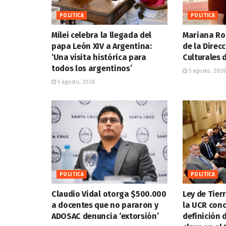
POLITICA
POLITICA
Milei celebra la llegada del
Mariana Ro
papa León XIV a Argentina:
de la Direc
‘Una visita histórica para
Culturales d
todos los argentinos’
5 agosto, 2026
5 agosto, 2026
POLITICA
POLITICA
Claudio Vidal otorga $500.000
Ley de Tier
a docentes que no pararon y
la UCR conc
ADOSAC denuncia ‘extorsión’
definición 