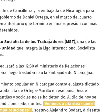
 sede de Cancillería y la embajada de Nicaragua para
l gobierno de Daniel Ortega, en el marco del cuarto
imen autoritario que terminó en una represión con más
detenidos.
o Socialista de los Trabajadores (MST)
, una de las
a-Unidad
que integra la Liga Internacional Socialista
ís.
ealizará a las 12:30 al ministerio de Relaciones
 para luego trasladarse a la Embajada de Nicaragua.
amiento popular en Nicaragua contra el ajuste dictado
capitalista de Ortega-Murillo en ese país. Desde
ntiles y sociales no se ha detenido. Al día de hoy se
condiciones aberrantes.
Venimos a plantear que el
mpa relaciones”
, sostuvo Alejandro Bodart, dirigente