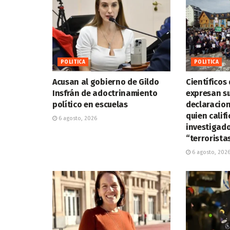
POLITICA
POLITICA
Acusan al gobierno de Gildo
Científicos 
Insfrán de adoctrinamiento
expresan su
político en escuelas
declaracione
quien calif
6 agosto, 2026
investigad
“terrorista
6 agosto, 202