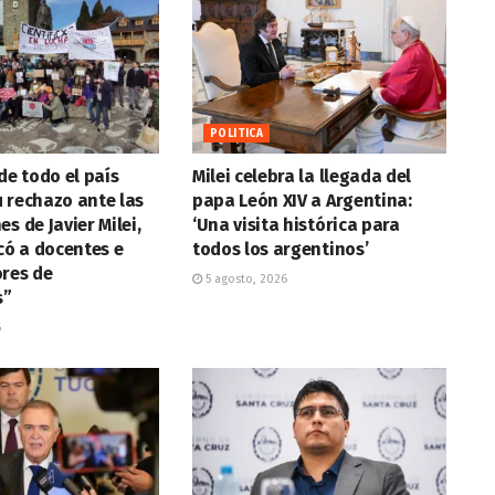
POLITICA
de todo el país
Milei celebra la llegada del
 rechazo ante las
papa León XIV a Argentina:
s de Javier Milei,
‘Una visita histórica para
icó a docentes e
todos los argentinos’
ores de
5 agosto, 2026
s”
6